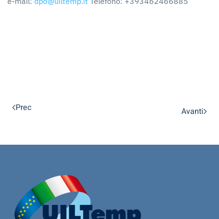
e-mail:
dpo@uiltemp.it
Telefono: +393462466885
Prec
Avanti