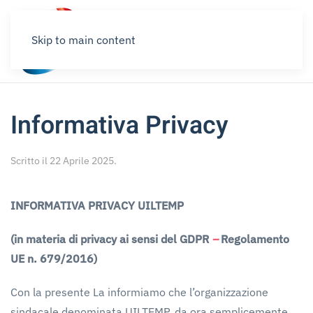
Skip to main content
Informativa Privacy
Scritto il
22 Aprile 2025
.
INFORMATIVA
PRIVACY
UILTEMP
(in
materia
di
privacy
ai
sensi
del
GDPR
–
Regolamento
UE
n.
679/2016)
Con la presente La informiamo che l’organizzazione
sindacale denominata UILTEMP, da ora semplicemente