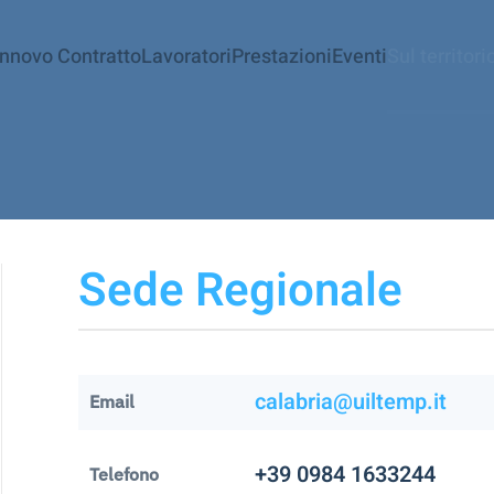
innovo Contratto
Lavoratori
Prestazioni
Eventi
Sul territori
Sede Regionale
calabria@uiltemp.it
Email
+39 0984 1633244
Telefono