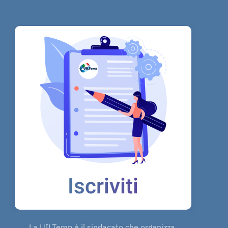
Iscriviti
La UILTemp è il sindacato che organizza,